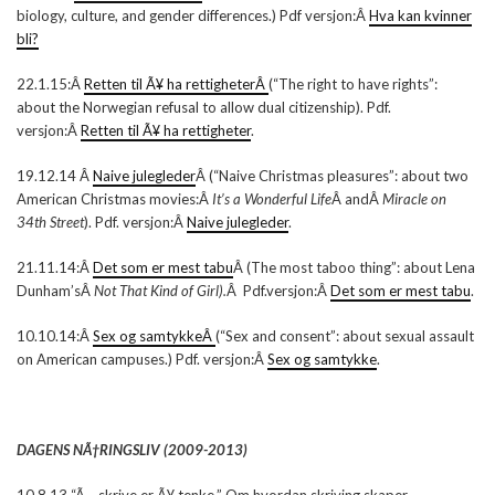
biology, culture, and gender differences.) Pdf versjon:Â
Hva kan kvinner
bli?
22.1.15:Â
Retten til Ã¥ ha rettigheterÂ
(“The right to have rights”:
about the Norwegian refusal to allow dual citizenship). Pdf.
versjon:Â
Retten til Ã¥ ha rettigheter
.
19.12.14 Â
Naive julegleder
Â (“Naive Christmas pleasures”: about two
American Christmas movies:Â
It’s a Wonderful Life
Â andÂ
Miracle on
34th Street
). Pdf. versjon:Â
Naive julegleder
.
21.11.14:Â
Det som er mest tabu
Â (The most taboo thing”: about Lena
Dunham’sÂ
Not That Kind of Girl).
Â Pdf.versjon:Â
Det som er mest tabu
.
10.10.14:Â
Sex og samtykkeÂ
(“Sex and consent”: about sexual assault
on American campuses.) Pdf. versjon:Â
Sex og samtykke
.
DAGENS NÃ†RINGSLIV (2009-2013)