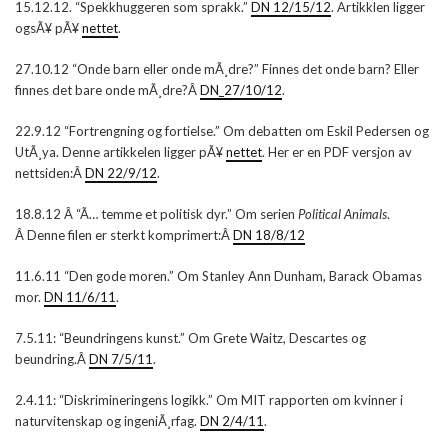
15.12.12. “Spekkhuggeren som sprakk.”
DN 12/15/12
. Artikklen ligger
ogsÃ¥ pÃ¥
nettet
.
27.10.12 “Onde barn eller onde mÃ¸dre?” Finnes det onde barn? Eller
finnes det bare onde mÃ¸dre?Â
DN_27/10/12
.
22.9.12 “Fortrengning og fortielse.” Om debatten om Eskil Pedersen og
UtÃ¸ya. Denne artikkelen ligger pÃ¥
nettet
. Her er en PDF versjon av
nettsiden:Â
DN 22/9/12
.
18.8.12 Â “Ã… temme et politisk dyr.” Om serien
Political Animals
.
Â Denne filen er sterkt komprimert:Â
DN 18/8/12
11.6.11 “Den gode moren.” Om Stanley Ann Dunham, Barack Obamas
mor.
DN 11/6/11
.
7.5.11: “Beundringens kunst.” Om Grete Waitz, Descartes og
beundring.Â
DN 7/5/11
.
2.4.11: “Diskrimineringens logikk.” Om MIT rapporten om kvinner i
naturvitenskap og ingeniÃ¸rfag.
DN 2/4/11
.