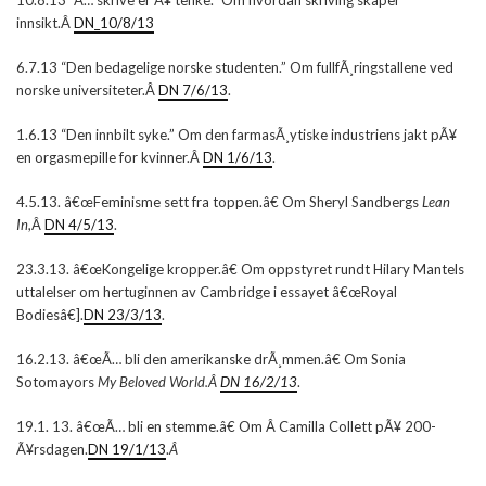
10.8.13 “Ã… skrive er Ã¥ tenke.” Om hvordan skriving skaper
innsikt.Â
DN_10/8/13
6.7.13 “Den bedagelige norske studenten.” Om fullfÃ¸ringstallene ved
norske universiteter.Â
DN 7/6/13
.
1.6.13 “Den innbilt syke.” Om den farmasÃ¸ytiske industriens jakt pÃ¥
en orgasmepille for kvinner.Â
DN 1/6/13
.
4.5.13. â€œFeminisme sett fra toppen.â€ Om Sheryl Sandbergs
Lean
In
,Â
DN 4/5/13
.
23.3.13. â€œKongelige kropper.â€ Om oppstyret rundt Hilary Mantels
uttalelser om hertuginnen av Cambridge i essayet â€œRoyal
Bodiesâ€].
DN 23/3/13
.
16.2.13. â€œÃ… bli den amerikanske drÃ¸mmen.â€ Om Sonia
Sotomayors
My Beloved World.Â
DN 16/2/13
.
19.1. 13. â€œÃ… bli en stemme.â€ Om Â Camilla Collett pÃ¥ 200-
Ã¥rsdagen.
DN 19/1/13
.
Â