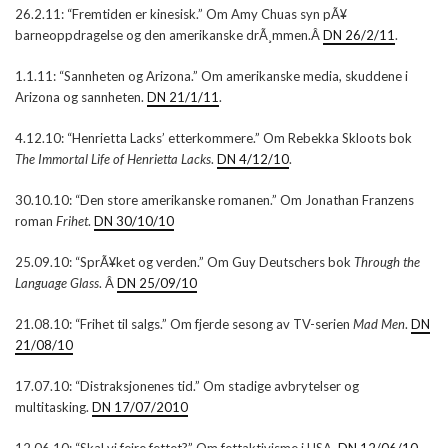
26.2.11: “Fremtiden er kinesisk.” Om Amy Chuas syn pÃ¥
barneoppdragelse og den amerikanske drÃ¸mmen.Â
DN 26/2/11
.
1.1.11: “Sannheten og Arizona.” Om amerikanske media, skuddene i
Arizona og sannheten.
DN 21/1/11
.
4.12.10: “Henrietta Lacks’ etterkommere.” Om Rebekka Skloots bok
The Immortal Life of Henrietta Lacks
.
DN 4/12/10
.
30.10.10: “Den store amerikanske romanen.” Om Jonathan Franzens
roman
Frihet
.
DN 30/10/10
25.09.10: “SprÃ¥ket og verden.” Om Guy Deutschers bok
Through the
Language Glass
. Â
DN 25/09/10
21.08.10: “Frihet til salgs.” Om fjerde sesong av TV-serien
Mad Men
.
DN
21/08/10
17.07.10: “Distraksjonenes tid.” Om stadige avbrytelser og
multitasking.
DN 17/07/2010