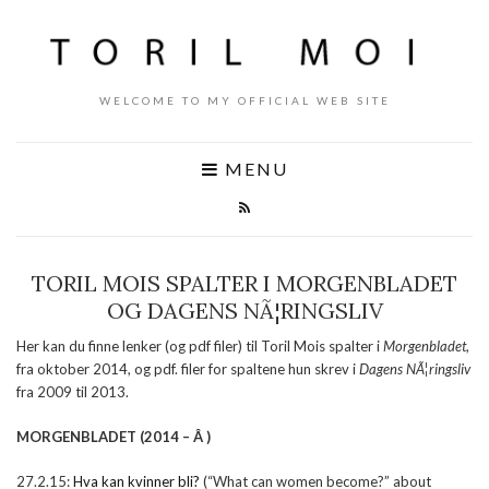
WELCOME TO MY OFFICIAL WEB SITE
MENU
TORIL MOIS SPALTER I MORGENBLADET
OG DAGENS NÃ¦RINGSLIV
Her kan du finne lenker (og pdf filer) til Toril Mois spalter i
Morgenbladet
,
fra oktober 2014, og pdf. filer for spaltene hun skrev i
Dagens NÃ¦ringsliv
fra 2009 til 2013.
MORGENBLADET
(2014 – Â )
27.2.15:
Hva kan kvinner bli?
(“What can women become?” about