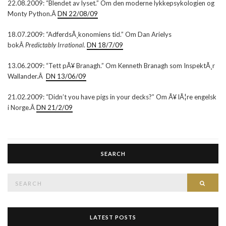
22.08.2009: “Blendet av lyset.” Om den moderne lykkepsykologien og
Monty Python.Â
DN 22/08/09
18.07.2009: “AdferdsÃ¸konomiens tid.” Om Dan Arielys
bokÂ
Predictably Irrational
.
DN 18/7/09
13.06.2009: “Tett pÃ¥ Branagh.” Om Kenneth Branagh som InspektÃ¸r
Wallander.Â
DN 13/06/09
21.02.2009: “Didn’t you have pigs in your decks?” Om Ã¥ lÃ¦re engelsk
i Norge.Â
DN 21/2/09
SEARCH
Search
SEAR
for:
LATEST POSTS