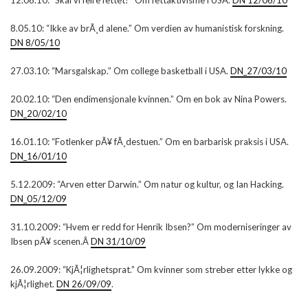
12.06.10: “Skal vi feire fettet?” Om fettaktivisme i USA.
DN 12/06/10
8.05.10: “Ikke av brÃ¸d alene.” Om verdien av humanistisk forskning.
DN 8/05/10
27.03.10: “Marsgalskap.” Om college basketball i USA.
DN_27/03/10
20.02.10: “Den endimensjonale kvinnen.” Om en bok av Nina Powers.
DN_20/02/10
16.01.10: “Fotlenker pÃ¥ fÃ¸destuen.” Om en barbarisk praksis i USA.
DN_16/01/10
5.12.2009: “Arven etter Darwin.” Om natur og kultur, og Ian Hacking.
DN_05/12/09
31.10.2009: “Hvem er redd for Henrik Ibsen?” Om moderniseringer av
Ibsen pÃ¥ scenen.Â
DN 31/10/09
26.09.2009: “KjÃ¦rlighetsprat.” Om kvinner som streber etter lykke og
kjÃ¦rlighet.
DN 26/09/09
.