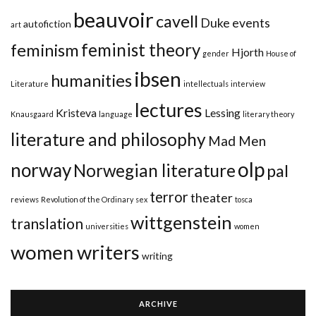
beauvoir
cavell
Duke
events
autofiction
art
feminist theory
feminism
Hjorth
gender
House of
ibsen
humanities
Literature
intellectuals
interview
lectures
Kristeva
Lessing
Knausgaard
language
literary theory
literature and philosophy
Mad Men
olp
norway
Norwegian literature
pal
terror
theater
reviews
Revolution of the Ordinary
sex
tosca
wittgenstein
translation
universities
women
women writers
writing
ARCHIVE